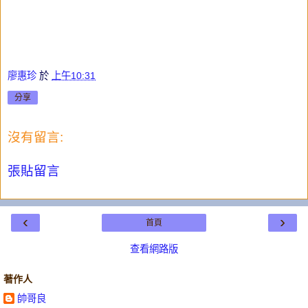
廖惠珍
於
上午10:31
分享
沒有留言:
張貼留言
‹
›
首頁
查看網路版
著作人
帥哥良