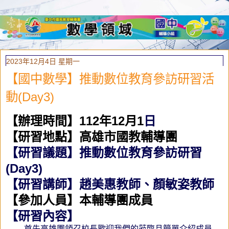
2023年12月4日 星期一
【國中數學】推動數位教育參訪研習活
動(Day3)
【
辦理時間】
112
年12
月1
日
【研習地點
】高雄市國教輔導團
【研習議題】
推動數位
教育參訪研習
(Day3)
【研習講師】趙美惠
教師、顏敏姿教師
【參加人員】
本
輔導團成員
【研習內容】
首先高雄團領召校長歡迎我們的蒞臨且簡單介紹成員