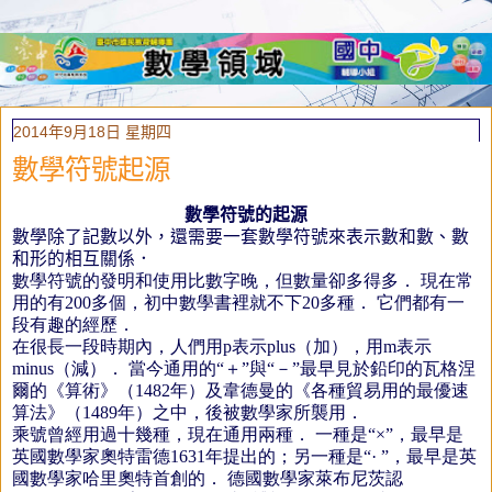
2014年9月18日 星期四
數學符號起源
數學符號的起源
數學除了記數以外，還需要一套數學符號來表示數和數、數
和形的相互關係．
數學符號的發明和使用比數字晚，但數量卻多得多．
現在常
用的有200多個，初中數學書裡就不下20多種．
它們都有一
段有趣的經歷．
在很長一段時期內，人們用p表示plus（加），用m表示
minus（減）．
當今通用的“＋”與“－”最早見於鉛印的瓦格涅
爾的《算術》（1482年）及韋德曼的《各種貿易用的最優速
算法》（1489年）之中，後被數學家所襲用．
乘號曾經用過十幾種，現在通用兩種．
一種是“×”，最早是
英國數學家奧特雷德1631年提出的；另一種是“· ”，最早是英
國數學家哈里奧特首創的．
德國數學家萊布尼茨認