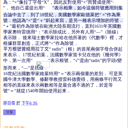
為：“×”像拉丁字母“X”，因此反對使用“×”而贊成使用“·
”．
他自己還提出用“
”表示相乘，如今這個符號應用到集
合論中去了．到了18世紀，美國數學家歐德萊把“ ×”作為乘
號．他認為“×”是“＋”斜起來寫，是另一種表示增加的符號．
“＋”最初作為除號在歐洲大陸長期流行，直到1631年英國數
學家奧特雷德用“：”表示除或比，另外有人用“—”（除線）
表示除．
後來瑞士數學家拉哈在他所著的《代數學》裡，才
根據群眾創造，正式將“÷”作為除號．
平方根號曾經用拉丁文“
radix”（根）的首尾兩個字母合併起
來表示．
17世紀初葉，法國數學家笛卡兒在他的《幾何學》
中，第一次用“
”表示根號．“√”是由“radix”的字頭r變
形而來，“—”是括線．
16世紀法國數學家維葉特用“＝”表示兩個量的差別．
可是英
國牛津大學數學、修辭學教授雷科德覺得，用兩條平行而又
相等的直線來表示兩數相等是最合適不過的了，於是等
號“＝”就從1540年開始使用起來．
廖百偉
於
下午6:35
分享