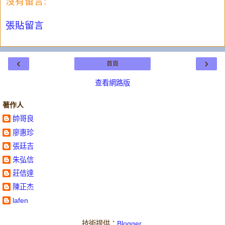
沒有留言:
張貼留言
‹
›
首頁
查看網路版
著作人
帥哥良
廖惠珍
張廷吉
朱弘信
莊佶達
陳正杰
lafen
技術提供：
Blogger
.