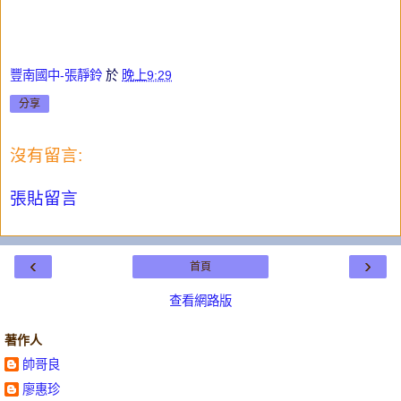
豐南國中-張靜鈴
於
晚上9:29
分享
沒有留言:
張貼留言
‹
›
首頁
查看網路版
著作人
帥哥良
廖惠珍