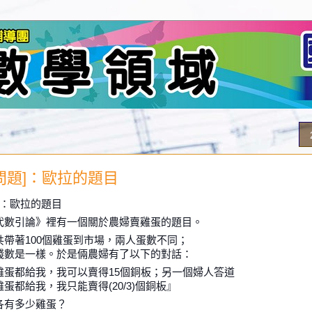
問題]：歐拉的題目
]：歐拉的題目
代數引論》裡有一個關於農婦賣雞蛋的題目。
共帶著100個雞蛋到市場，兩人蛋數不同；
錢數是一樣。於是倆農婦有了以下的對話：
雞蛋都給我，我可以賣得15個銅板；另一個婦人答道
蛋都給我，我只能賣得(20/3)個銅板』
各有多少雞蛋？