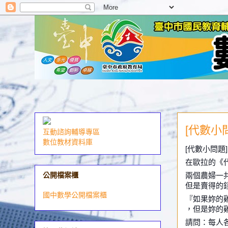
[代數小
互動諮詢輔導專區
數位教材資料庫
[代數小問題
在歐拉的《
兩個農婦一
公開檔案櫃
但是賣得的
國中數學公開檔案櫃
『如果妳的
，但是妳的雞
請問：每人