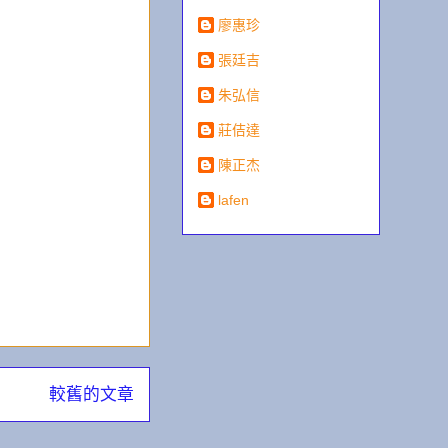
廖惠珍
張廷吉
朱弘信
莊佶達
陳正杰
lafen
較舊的文章