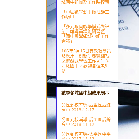
域國中組團務工作時程表
「中區數學動手做社群工
作坊III」
「多元取向教學模式與評
量」輔導員增能研習暨
「國中數學領域小組工作
會議」
106年5月15日有效教學策
略應用－創新研發微翻轉
之遊戲式學習工作坊(一)-
四箴國中，歡迎各位老師
參
數學領域國中組成果展示
分區到校輔導-后里區后綜
高中 2018-12-17
分區到校輔導-后里區后綜
高中 2018-11-12
分區到校輔導-太平區中平