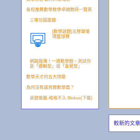
各校推薦數學教學卓越教師一覽表
三等份圓面積
[數學謎題]五隊單循
環籃球賽
網路瘋傳！一道數學題，測試你
是「邏輯型」或「直覺型」
數學天才的五大特徵
為何沒有諾貝爾數學獎？
桌遊推薦-格格不入 Blokus(下載)
較新的文