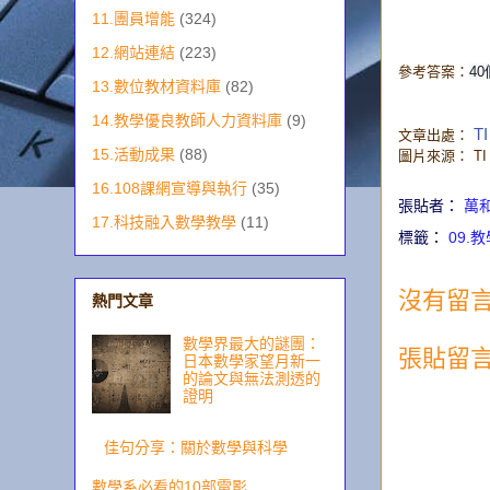
11.團員增能
(324)
12.網站連結
(223)
參考答案：
4
13.數位教材資料庫
(82)
14.教學優良教師人力資料庫
(9)
TI
文章出處：
15.活動成果
(88)
圖片來源：
TI
16.108課網宣導與執行
(35)
張貼者：
萬
17.科技融入數學教學
(11)
標籤：
09.
沒有留言
熱門文章
數學界最大的謎團：
張貼留
日本數學家望月新一
的論文與無法測透的
證明
佳句分享：關於數學與科學
數學系必看的10部電影