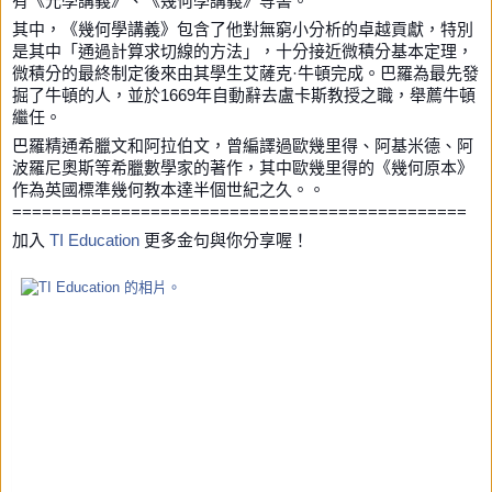
有《光學講義》、《幾何學講義》等書。
其中，《幾何學講義》包含了他對無窮小分析的卓越貢獻，特別
是其中「通過計算求切線的方法」，十分接近微積分基本定理，
微積分的最終制定後來由其學生艾薩克·牛頓完成。巴羅為最先發
掘了牛頓的人，並於1669年自動辭去盧卡斯教授之職，舉薦牛頓
繼任。
巴羅精通希臘文和阿拉伯文，曾編譯過歐幾里得、阿基米德、阿
波羅尼奧斯等希臘數學家的著作，其中歐幾里得的《幾何原本》
作為英國標準幾何教本達半個世紀之久。。
==============================================
加入
TI Education
更多金句與你分享喔！