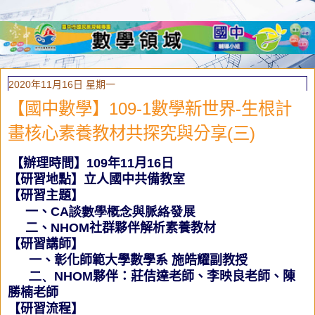
2020年11月16日 星期一
【國中數學】109-1數學新世界-生根計
畫核心素養教材共探究與分享(三)
【
辦理時間】
109
年
11
月
16
日
【研習地點】立人國中共備教室
【研習主題】
一、
C
A
談數學概念與脈絡發展
二、
NHOM
社群夥伴解析素養教材
【研習講師】
一、彰化師範大學數學系 施皓耀副教授
二、NHOM
夥伴：
莊佶達老師、李映良老師、陳
勝楠老師
【研習流程】