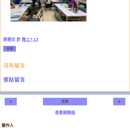
廖惠珍
於
晚上7:13
分享
沒有留言:
張貼留言
‹
›
首頁
查看網路版
著作人