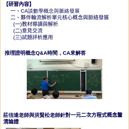
【研習內容】
一、CA
談
數學概念與脈絡發展
二、夥伴輪流解析單元核心概念與脈絡發展
(
一
)
教材導讀與解析
(
二
)
意見交流
(
三
)
試題評析應用
推理證明概念Q&A時間，CA來解答
莊佶達老師與洪賢松老師針對
一元二次方程式概念釐
清論證