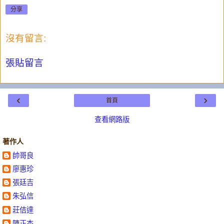
分享
沒有留言:
張貼留言
‹
›
首頁
查看網路版
著作人
帥哥良
廖惠珍
張廷吉
朱弘信
莊佶達
陳正杰