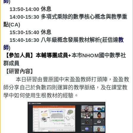
師
)
13:50-14:00 休息
14:00-15:30
多項式乘除的數學核心概念與教學重
點
(CA)
15:30-15:40
休息
15:40-16:30
八年級概念發展教材解析(
莊佶達
教
師
)
【參加人員】本輔導團成員
+
本市NHOM國中數學社
群成員
【研習內容】
本日研習由豐原國中宋盈盈教師打頭陣，盈盈教
師分享
自己於負數四則運算的教學脈絡，及在課堂教
學中如何使用生根教材的經驗。