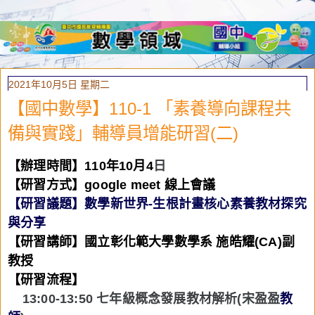
2021年10月5日 星期二
【國中數學】110-1 「素養導向課程共
備與實踐」輔導員增能研習(二)
【辦理時間】
110
年10
月4
日
【
研習方式
】google meet 線上會議
【研習議題】
數學新世界-生根計畫核心素養教材探究
與分享
【研習講師】國立彰化範大學數學系 施皓耀(CA)副
教授
【研習流程】
13:00-13:50
七年級概念發展教材解析
(
宋盈盈
教