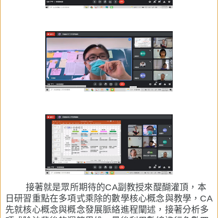
接著就是眾所期待的CA副教授來醍醐灌頂，本
日研習
重點在
多項式乘除的數學核心概念與教學，CA
先就
核心概念與概念發展脈絡進程闡述，接著分析多