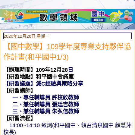
2020年12月28日 星期一
【國中數學】109學年度專業支持夥伴協
作計畫(和平國中1/3)
【辦理時間】
109
年12
月28
日
【研習地點
】和平國中會議室
【研習議題】
減C經驗與策略分享
【研習講師】
一、專任輔導員 許校紋教師
二、兼任輔導員 張廷吉教師
三、
兼任輔導員 朱弘信教師
【研習流程】
14:00~14:10 致詞(和平國中、領召清泉國中 顏慧萍
校長)