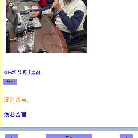
廖惠珍
於
晚上8:24
分享
沒有留言:
張貼留言
‹
›
首頁