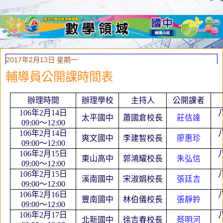
2017年2月13日 星期一
輔導員公開課時間表
辦理時間
辦理學校
主持人
公開課
者
106
年
2
月
14
日
太平國中
蕭國倉
校長
莊佶達
09:00
～
12:00
106
年
2
月
14
日
爽文國中
李建智校長
廖惠珍
09:00
～
12:00
106
年
2
月
15
日
東山高中
郭鴻耀校長
朱弘信
09:00
～
12:00
106
年
2
月
15
日
溪南國中
宋淑娟校長
張廷吉
09:00
～
12:00
106
年
2
月
16
日
豐南國中
林伯儀校長
張靜鈴
09:00
～
12:00
106
年
2
月
17
日
北新國中
徐吉春校長
蔡明河