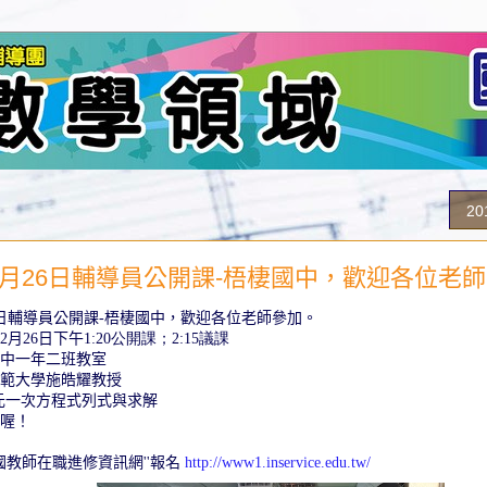
2
12月26日輔導員公開課-梧棲國中，歡迎各位老
日輔導員公開課
-
梧棲國中，歡迎各位老師參加。
2
月
26
日下午
1:20公開課；2:15議課
中一年二班教室
範大學施皓耀教授
一元一次方程式列式與求解
喔！
國教師在職進修資訊網
''
報名
http://www1.inservice.edu.tw/