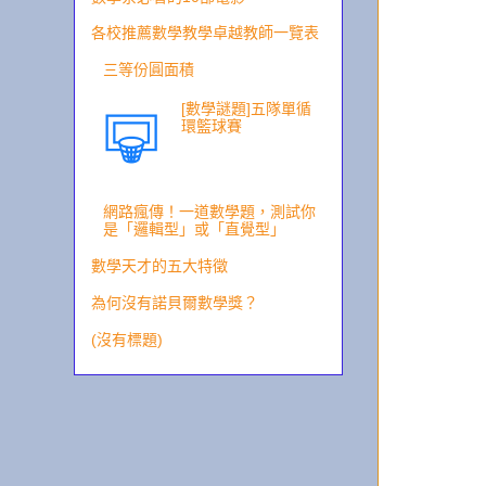
各校推薦數學教學卓越教師一覽表
三等份圓面積
[數學謎題]五隊單循
環籃球賽
網路瘋傳！一道數學題，測試你
是「邏輯型」或「直覺型」
數學天才的五大特徵
為何沒有諾貝爾數學獎？
(沒有標題)