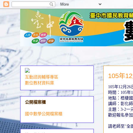
105年
互動諮詢輔導專區
數位教材資料庫
105
年
12
月
26
時間：
105
年
1
地點：梧棲國
公開檔案櫃
講師：彰化師
主題：
3-2
國中數學公開檔案櫃
歡迎報名參加
請老師至
''
全