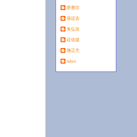
廖惠珍
張廷吉
朱弘信
莊佶達
陳正杰
lafen