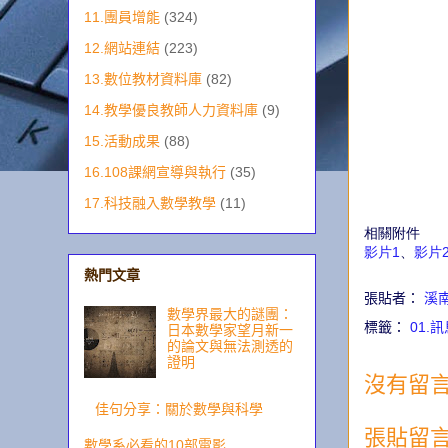
11.團員增能
(324)
12.網站連結
(223)
13.數位教材資料庫
(82)
14.教學優良教師人力資料庫
(9)
15.活動成果
(88)
16.108課網宣導與執行
(35)
17.科技融入數學教學
(11)
相關附件
影片1
、
影片
熱門文章
張貼者：
溪
數學界最大的謎團：
標籤：
01.
日本數學家望月新一
的論文與無法測透的
證明
沒有留言
佳句分享：關於數學與科學
張貼留
數學系必看的10部電影