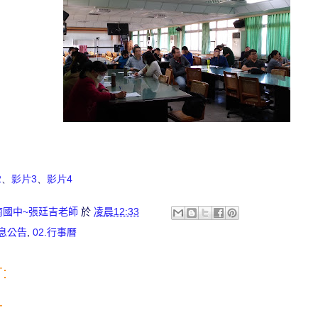
2
、
影片3
、
影片4
南國中~張廷吉老師
於
凌晨12:33
訊息公告
,
02.行事曆
:
言