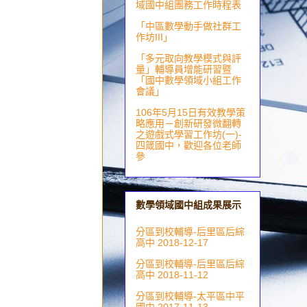
域國中組團務工作時程表
「中區數學動手做社群工
作坊III」
「多元取向教學模式與評
量」輔導員增能研習暨
「國中數學領域小組工作
會議」
106年5月15日有效教學策
略應用－創新研發微翻轉
之遊戲式學習工作坊(一)-
四箴國中，歡迎各位老師
參
數學領域國中組成果展示
分區到校輔導-后里區后綜
高中 2018-12-17
分區到校輔導-后里區后綜
高中 2018-11-12
分區到校輔導-太平區中平