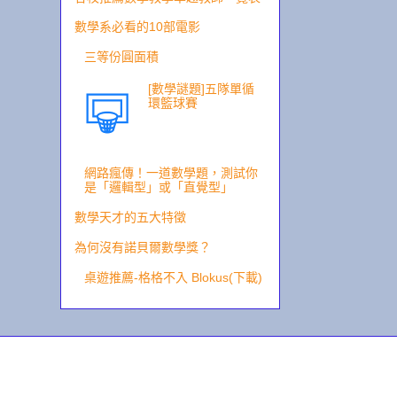
數學系必看的10部電影
三等份圓面積
[數學謎題]五隊單循
環籃球賽
網路瘋傳！一道數學題，測試你
是「邏輯型」或「直覺型」
數學天才的五大特徵
為何沒有諾貝爾數學獎？
桌遊推薦-格格不入 Blokus(下載)