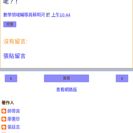
呢？！
數學領域輔導員蔡明河
於
上午10:44
分享
沒有留言:
張貼留言
‹
›
首頁
查看網路版
著作人
帥哥良
廖惠珍
張廷吉