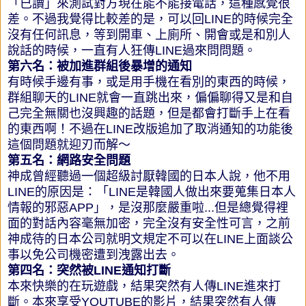
「已讀」來測試對方現在能不能接電話，這種感覺很
差。不過我覺得比較差的是，可以回LINE的時候完全
沒有任何訊息，等到開車、上廁所、開會或是和別人
說話的時候，一直有人狂傳LINE過來問問題。
第六名：被加進群組後暴增的通知
有時候手邊有事，或是用手機在看別的東西的時候，
群組聊天的LINE就會一直跳出來，偏偏聊得又是和自
己完全無關也沒興趣的話題，但是都會打斷手上在看
的東西啊！不過在LINE改版追加了取消通知的功能後
這個問題就迎刃而解～
第五名：網路安全問題
神成曾經聽過一個超級討厭韓國的日本人說，他不用
LINE的原因是：「LINE是韓國人做出來要蒐集日本人
情報的邪惡APP」，是沒那麼嚴重啦...但是總覺得裡
面的對話內容毫無加密，完全沒有安全性可言，之前
神成待的日本公司就明文規定不可以在LINE上面談公
事以免公司機密遭到洩露出去。
第四名：突然被LINE通知打斷
本來快樂的在玩遊戲，結果突然有人傳LINE進來打
斷。本來享受YOUTUBE的影片，結果突然有人傳