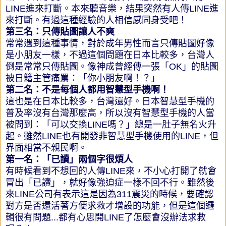
LINE進來打斷。本來聽音樂，結果突然有人傳LINE進
來打斷。有過這種經驗的人相信感同身受吧！
第三名：只傳貼圖讓人不爽
常常遇到這種事情，對於成年男性而言只傳貼圖好像
是小朋友一樣，不過這個問題在日本比較多，台灣人
倒是常常只傳貼圖。像神成曾經傳一張「OK」的貼圖
被日籍主管痛罵：「你小朋友啊！？」
第二名：不是每個人都用智慧型手機啊！
這也是在日本比較多，台灣還好。日本智慧型手機的
普及率沒有台灣那麼高，所以沒有智慧型手機的人當
被問到：「可以交換LINE嗎？」總是一肚子無名火升
起。雖然LINE也有開發非智慧型手機使用的LINE，但
界面相當不親民啊。
第一名：「已讀」兩個字很煩人
有時候看到不想回的人傳LINE來，不小心打開了就會
冒出「已讀」，就好像強迫症一樣不回不行。雖然後
來LINE公司有表示這是因為311震災的時候，要確認
對方是否還活著方便求救才增設的功能，但是這個邏
輯很有問題...都有心思開LINE了怎麼會沒辦法求救