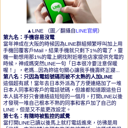
▲LINE （圖／翻攝自
LINE官網
）
第九名：手機容易沒電
當年神成在大阪的時候因為LINE群組頻繁呼叫加上用
手機回覆客戶Mail，結果手機就只剩下1%的電了，靈
機一動想用那1%的電上網找附近哪些店家提供充電的
時候，神成媽突然LINE一句「日本很冷要注意保暖
喔！」，老媽...因為妳這句關心讓我手機壽終正寢...
第八名：只因為電話號碼而被不太熟的人加LINE
這個超有感！當年去日本外派為了方便連絡加了一堆
日本人同事和客戶的電話號碼，但誰都知道跟這些日
本人搞不好只會連絡這短短的一個月，打開LINE以後
才發現一堆自己根本不熟的同事和客戶加了自己的
LINE，但是又不能更改設定。
第七名：有隨時被監控的感覺
當打開LINE已讀以後馬上就打電話進來，彷彿是用