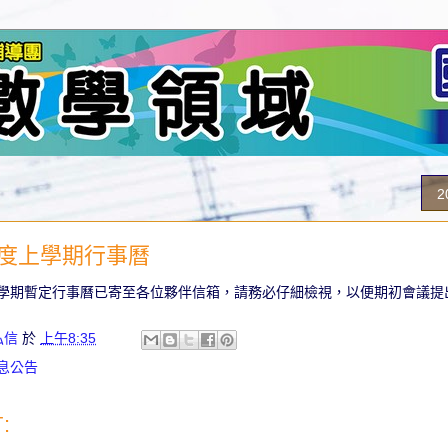
2
年度上學期行事曆
上學期暫定行事曆已寄至各位夥伴信箱，請務必仔細檢視，以便期初會議提
弘信
於
上午8:35
訊息公告
: