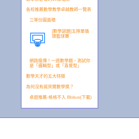
各校推薦數學教學卓越教師一覽表
三等份圓面積
[數學謎題]五隊單循
環籃球賽
網路瘋傳！一道數學題，測試你
是「邏輯型」或「直覺型」
數學天才的五大特徵
為何沒有諾貝爾數學獎？
桌遊推薦-格格不入 Blokus(下載)