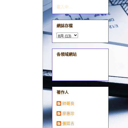
載入中…
網誌存檔
各領域網站
著作人
帥哥良
廖惠珍
張廷吉