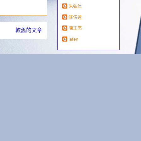
朱弘信
莊佶達
陳正杰
較舊的文章
lafen