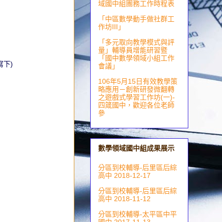
域國中組團務工作時程表
「中區數學動手做社群工
作坊III」
「多元取向教學模式與評
量」輔導員增能研習暨
「國中數學領域小組工作
下)
會議」
106年5月15日有效教學策
略應用－創新研發微翻轉
之遊戲式學習工作坊(一)-
四箴國中，歡迎各位老師
參
數學領域國中組成果展示
分區到校輔導-后里區后綜
高中 2018-12-17
分區到校輔導-后里區后綜
高中 2018-11-12
分區到校輔導-太平區中平