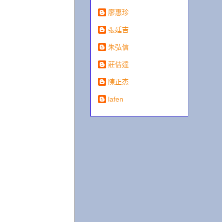
廖惠珍
張廷吉
朱弘信
莊佶達
陳正杰
lafen