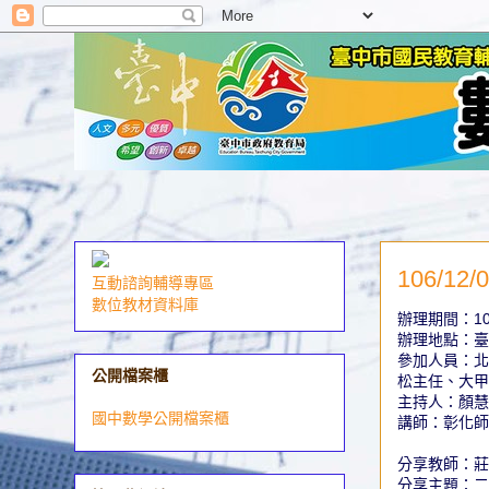
106/
互動諮詢輔導專區
數位教材資料庫
辦理期間：106
辦理地點：臺
參加人員：
公開檔案櫃
松主任、大甲
主持人：顏慧
國中數學公開檔案櫃
講師：彰化師
分享教師：莊
分享主題：二