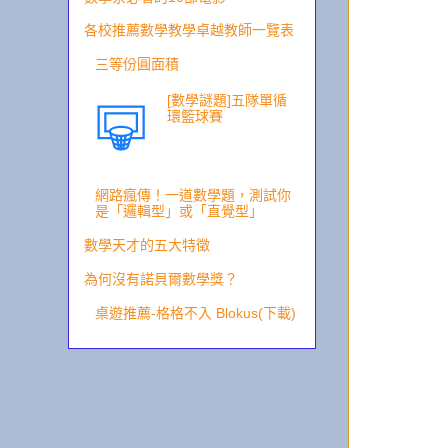
各校推薦數學教學卓越教師一覽表
三等份圓面積
[數學謎題]五隊單循
環籃球賽
網路瘋傳！一道數學題，測試你
是「邏輯型」或「直覺型」
數學天才的五大特徵
為何沒有諾貝爾數學獎？
桌遊推薦-格格不入 Blokus(下載)