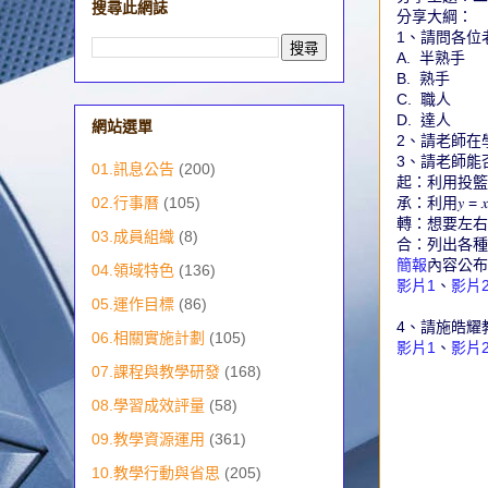
搜尋此網誌
分享大綱：
1、請問各位
A. 半熟手
B. 熟手
C. 職人
D. 達人
網站選單
2、請老師在
3、請老師能
01.訊息公告
(200)
起：利用投籃
承：利用𝑦 
02.行事曆
(105)
轉：想要左右
03.成員組織
(8)
合：列出各種
簡報
內容公布
04.領域特色
(136)
影片1
、
影片
05.運作目標
(86)
4、請施皓耀
06.相關實施計劃
(105)
影片1
、
影片
07.課程與教學研發
(168)
08.學習成效評量
(58)
09.教學資源運用
(361)
10.教學行動與省思
(205)