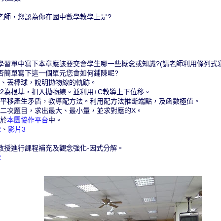
老師，您認為你在國中數學教學上是?
學習單中寫下本章應該要交會學生哪一些概念或知識?(請老師利用條列式寫
否簡單寫下這一個單元您會如何鋪陳呢?
、丟棒球，說明拋物線的軌跡。
= 𝑥2為根基，扣入拋物線。並利用±C教導上下位移。
平移產生矛盾，教導配方法。利用配方法推斷端點，及函數極值。
二次題目，求出最大、最小量，並求對應的X。
於
本團協作平台
中。
2
、
影片3
教授進行課程補充及觀念強化-因式分解。
2