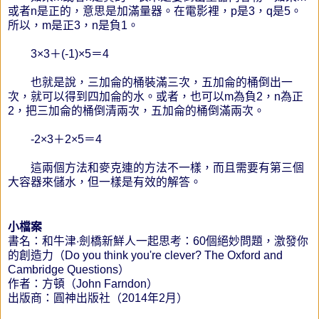
或者n是正的，意思是加滿量器。在電影裡，p是3，q是5。
所以，m是正3，n是負1。
3×3＋(-1)×5＝4
也就是說，三加侖的桶裝滿三次，五加侖的桶倒出一
次，就可以得到四加侖的水。或者，也可以m為負2，n為正
2，把三加侖的桶倒清兩次，五加侖的桶倒滿兩次。
-2×3＋2×5＝4
這兩個方法和麥克連的方法不一樣，而且需要有第三個
大容器來儲水，但一樣是有效的解答。
小檔案
書名：和牛津‧劍橋新鮮人一起思考：60個絕妙問題，激發你
的創造力（Do you think you're clever? The Oxford and
Cambridge Questions）
作者：方頓（John Farndon）
出版商：圓神出版社（2014年2月）