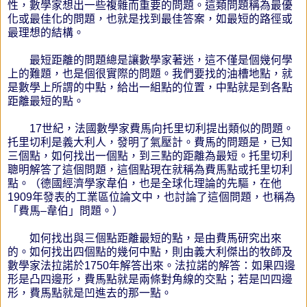
性，數學家想出一些複雜而重要的問題。這類問題稱為最優
化或最佳化的問題，也就是找到最佳答案，如最短的路徑或
最理想的結構。
最短距離的問題總是讓數學家著迷，這不僅是個幾何學
上的難題，也是個很實際的問題。我們要找的油槽地點，就
是數學上所謂的中點，給出一組點的位置，中點就是到各點
距離最短的點。
17世紀，法國數學家費馬向托里切利提出類似的問題。
托里切利是義大利人，發明了氣壓計。費馬的問題是，已知
三個點，如何找出一個點，到三點的距離為最短。托里切利
聰明解答了這個問題，這個點現在就稱為費馬點或托里切利
點。（德國經濟學家韋伯，也是全球化理論的先驅，在他
1909年發表的工業區位論文中，也討論了這個問題，也稱為
「費馬–韋伯」問題。）
如何找出與三個點距離最短的點，是由費馬研究出來
的。如何找出四個點的幾何中點，則由義大利傑出的牧師及
數學家法拉諾於1750年解答出來。法拉諾的解答：如果四邊
形是凸四邊形，費馬點就是兩條對角線的交點；若是凹四邊
形，費馬點就是凹進去的那一點。