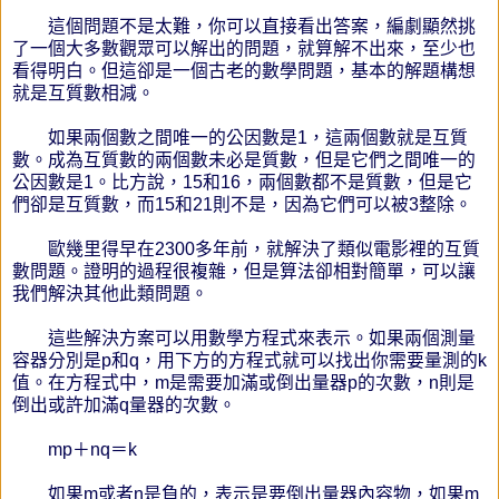
這個問題不是太難，你可以直接看出答案，編劇顯然挑
了一個大多數觀眾可以解出的問題，就算解不出來，至少也
看得明白。但這卻是一個古老的數學問題，基本的解題構想
就是互質數相減。
如果兩個數之間唯一的公因數是1，這兩個數就是互質
數。成為互質數的兩個數未必是質數，但是它們之間唯一的
公因數是1。比方說，15和16，兩個數都不是質數，但是它
們卻是互質數，而15和21則不是，因為它們可以被3整除。
歐幾里得早在2300多年前，就解決了類似電影裡的互質
數問題。證明的過程很複雜，但是算法卻相對簡單，可以讓
我們解決其他此類問題。
這些解決方案可以用數學方程式來表示。如果兩個測量
容器分別是p和q，用下方的方程式就可以找出你需要量測的k
值。在方程式中，m是需要加滿或倒出量器p的次數，n則是
倒出或許加滿q量器的次數。
mp＋nq＝k
如果m或者n是負的，表示是要倒出量器內容物，如果m