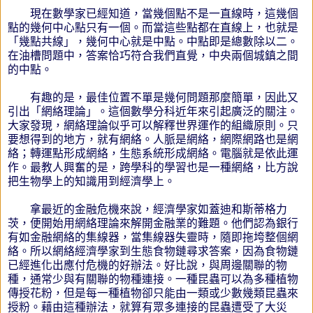
現在數學家已經知道，當幾個點不是一直線時，這幾個
點的幾何中心點只有一個。而當這些點都在直線上，也就是
「幾點共線」，幾何中心就是中點。中點即是總數除以二。
在油槽問題中，答案恰巧符合我們直覺，中央兩個城鎮之間
的中點。
有趣的是，最佳位置不單是幾何問題那麼簡單，因此又
引出「網絡理論」。這個數學分科近年來引起廣泛的關注。
大家發現，網絡理論似乎可以解釋世界運作的組織原則。只
要想得到的地方，就有網絡。人脈是網絡，網際網路也是網
絡；轉運點形成網絡，生態系統形成網絡。電腦就是依此運
作。最教人興奮的是，跨學科的學習也是一種網絡，比方說
把生物學上的知識用到經濟學上。
拿最近的金融危機來說，經濟學家如蓋迪和斯蒂格力
茨，便開始用網絡理論來解開金融業的難題。他們認為銀行
有如金融網絡的集線器，當集線器失靈時，隨即拖垮整個網
絡。所以網絡經濟學家到生態食物鏈尋求答案，因為食物鏈
已經進化出應付危機的好辦法。好比說，與周邊關聯的物
種，通常少與有關聯的物種連接。一種昆蟲可以為多種植物
傳授花粉，但是每一種植物卻只能由一類或少數幾類昆蟲來
授粉。藉由這種辦法，就算有眾多連接的昆蟲遭受了大災