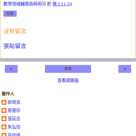
數學領域輔導員蔡明河
於
晚上11:24
分享
沒有留言:
張貼留言
‹
›
首頁
查看網路版
著作人
帥哥良
廖惠珍
張廷吉
朱弘信
莊佶達