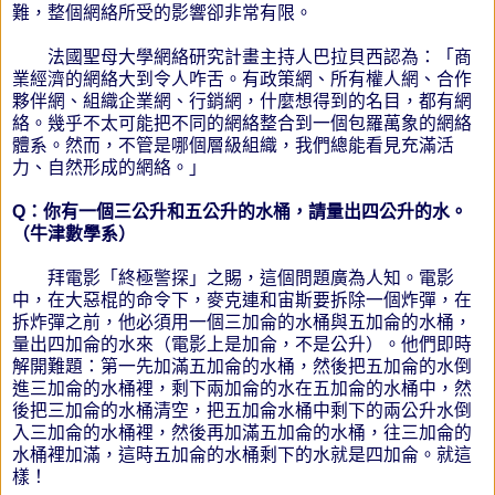
難，整個網絡所受的影響卻非常有限。
法國聖母大學網絡研究計畫主持人巴拉貝西認為：「商
業經濟的網絡大到令人咋舌。有政策網、所有權人網、合作
夥伴網、組織企業網、行銷網，什麼想得到的名目，都有網
絡。幾乎不太可能把不同的網絡整合到一個包羅萬象的網絡
體系。然而，不管是哪個層級組織，我們總能看見充滿活
力、自然形成的網絡。」
Q：你有一個三公升和五公升的水桶，請量出四公升的水。
（牛津數學系）
拜電影「終極警探」之賜，這個問題廣為人知。電影
中，在大惡棍的命令下，麥克連和宙斯要拆除一個炸彈，在
拆炸彈之前，他必須用一個三加侖的水桶與五加侖的水桶，
量出四加侖的水來（電影上是加侖，不是公升）。他們即時
解開難題：第一先加滿五加侖的水桶，然後把五加侖的水倒
進三加侖的水桶裡，剩下兩加侖的水在五加侖的水桶中，然
後把三加侖的水桶清空，把五加侖水桶中剩下的兩公升水倒
入三加侖的水桶裡，然後再加滿五加侖的水桶，往三加侖的
水桶裡加滿，這時五加侖的水桶剩下的水就是四加侖。就這
樣！