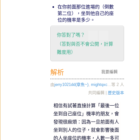
在你前面那位進場的（倒數
第二位），坐到他自己的座
位的機率是多少。
你答對了嗎？
（答對與否不會公開，計算
難度用）
解析
我要編輯
由
jerry1021dd(章魚~)
,
mightqxc
...等 2 人
共同編輯 |
歷史版本
相信有試著直接計算「最後一位
坐到自己座位」機率的朋友，會
發現很麻煩：因為一旦前面有人
坐到別人的位子，就會影響後面
的人坐座位的機率，人數一多可