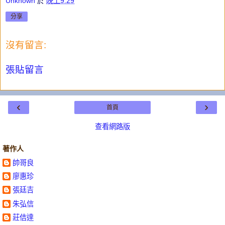
Unknown
於
晚上9:29
分享
沒有留言:
張貼留言
‹
›
首頁
查看網路版
著作人
帥哥良
廖惠珍
張廷吉
朱弘信
莊佶達