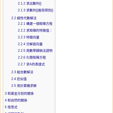
2.1.2
求出數列{}
2.1.3
求數列{}進而得到{}
2.2
線性代數解法
2.2.1
構建一個矩陣方程
2.2.2
求矩陣的特徵值：
2.2.3
特徵向量
2.2.4
分解首向量
2.2.5
用數學歸納法證明
2.2.6
化簡矩陣方程
2.2.7
求A的表達式
2.3
組合數解法
2.4
近似值
2.5
用計算機求解
3
和黃金分割的關係
4
和自然的關係
5
恆等式