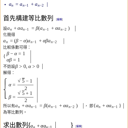
=
+
a
a
a
n
n
−
1
n
−
2
首先構建等比數列
[
編輯
]
+
α
=
β
(
+
α
)
a
a
a
a
設
n
n
−
1
n
−
1
n
−
2
化簡得
=
(
β
−
α
)
+
α
β
a
a
a
n
n
−
1
n
−
2
比較係數可得：
β
−
α
=
1
{
α
β
=
1
β
>
0
,
α
>
0
不妨設
解得：
√
−
1
5
⎧
⎪
⎪
α
=
2
⎨
√
+
1
5
⎪
⎩
⎪
β
=
2
+
α
=
β
(
+
α
)
{
+
α
}
a
a
a
a
a
a
所以有
， 即
n
n
−
1
n
−
1
n
−
2
n
n
−
1
為等比數列。
求出數列{
}
+
α
a
a
n
n
−
1
[
編輯
]