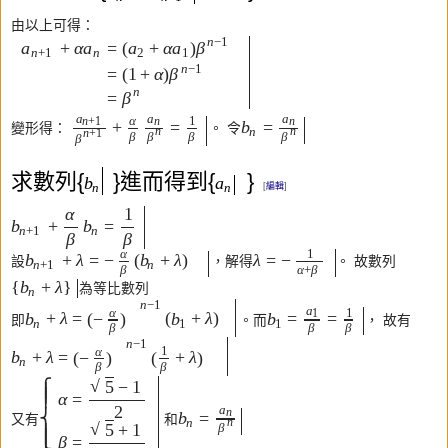
由以上可得：
n
−
1
+
α
=
(
+
α
)
a
a
a
a
β
n
+
1
n
2
1
n
−
1
=
(
1
+
α
)
β
n
=
β
a
a
a
α
1
n
+
1
n
n
+
=
=
b
變形得：
。 令
n
n
n
n
+
1
β
β
β
β
β
求數列{
}進而得到{
}
b
a
n
n
[
編輯
]
α
1
+
=
b
b
n
+
1
n
β
β
α
1
+
λ
=
−
(
+
λ
)
λ
=
−
b
b
設
，解得
。 故數列
n
+
1
n
β
α
+
β
{
+
λ
}
b
為等比數列
n
n
−
1
a
1
α
1
+
λ
=
(
+
λ
)
=
=
(
)
b
−
b
b
即
。而
， 故有
n
1
1
β
β
β
n
−
1
1
α
(
)
+
λ
=
+
λ
(
)
b
−
n
β
β
√
−
1
5
⎧
⎪
⎪
α
=
2
a
n
=
⎨
b
又有
和
n
n
√
+
1
β
5
⎪
⎩
⎪
β
=