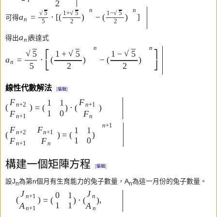
2
n
n
√
5
1
+
1
−
√
5
√
5
[
]
=
⋅
−
(
)
(
)
a
可得
n
5
2
2
a
得出
表達式
n
n
n
√
√
√
5
1
+
1
−
5
5
⎡
⎤
=
⋅
−
(
)
(
)
a
n
⎣
⎦
5
2
2
線性代數解法
[
編輯
]
F
F
1
1
n
+
2
n
+
1
(
)
(
)
(
)
=
⋅
1
0
F
F
n
+
1
n
n
+
1
F
F
1
1
n
+
2
n
+
1
(
)
=
(
)
1
0
F
F
n
+
1
n
構建一個矩陣方程
[
編輯
]
設J
為第n個月有生育能力的兔子數量，A
為這一月份的兔子數量。
n
n
J
J
0
1
n
+
1
n
(
)
(
)
(
)
=
⋅
,
1
1
A
A
n
+
1
n