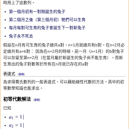
時用上了這數列。
第一個月初有一對剛誕生的兔子
第二個月之後（第三個月初）牠們可以生育
每月每對可生育的兔子會誕生下一對新兔子
兔子永不死去
假設在n月有可生育的兔子總共a對，n+1月就總共有b對。在n+2月必
定總共有a+b對： 因為在n+2月的時候，前一月（n+1月）的b對兔子
可以存留至第n+2月（在當月屬於新誕生的兔子尚不能生育）。而新
生育出的兔子對數等於所有在n月就已存在的a對
表達式
[
編輯
]
為求得費氏數列的一般表達式，可以藉助線性代數的方法。高中的初
等數學知識也能求出。
初等代數解法
[
編輯
]
已知
=
1
a
1
=
1
a
2