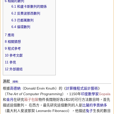
6
相關的數列
6.1
和盧卡斯數列的關係
6.2
反費波那西數列
6.3
巴都萬數列
6.4
循環數列
7
應用
8
相關猜想
9
程式參考
10
參考文獻
11
參見
12
外部連結
源起
[
編輯
]
根據
高德納
（Donald Ervin Knuth）的《
計算機程式設計藝術
》
（
The Art of Computer Programming
），1150年
印度
數學家
Gopala
和
金月
在研究
箱子包裝
物件長闊剛好為1和2的可行方法數目時，首先
描述這個數列。 在西方，最先研究這個數列的人是
比薩的李奧納多
（義大利人斐波那契 Leonardo Fibonacci），他描述
兔子
生長的數目