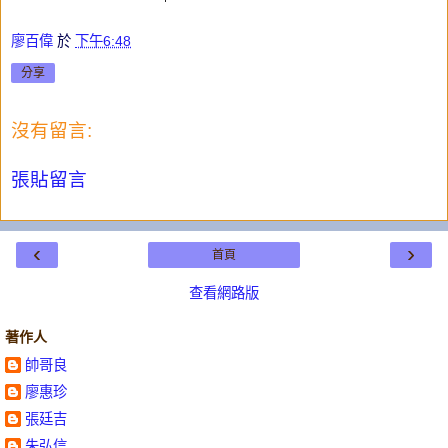
廖百偉
於
下午6:48
分享
沒有留言:
張貼留言
‹
›
首頁
查看網路版
著作人
帥哥良
廖惠珍
張廷吉
朱弘信