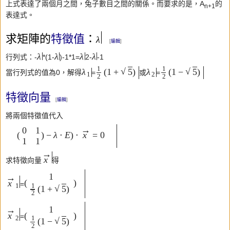
上式表達了兩個月之間，兔子數目之間的關係。而要求的是，A
的
n+1
表達式。
求矩陣的
特徵值
：
λ
[
編輯
]
λ
λ
λ
λ
行列式：-
*(1-
)-1*1=
2-
-1
1
1
√
√
(
1
+
)
(
1
−
)
λ
5
λ
5
當行列式的值為0，解得
=
或
=
1
2
2
2
特徵向量
[
編輯
]
將兩個特徵值代入
→
0
1
(
)
−
λ
⋅
E
)
⋅
=
0
x
1
1
→
x
求特徵向量
得
1
→
(
)
x
=
1
1
√
(
1
+
)
5
2
1
→
(
)
x
=
2
1
√
(
1
−
)
5
2