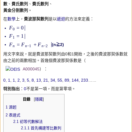
數
、
費氏數列
、
費氏數列
、
黃金分割數列
。
在
數學
上，
費波那契數列
是以
遞迴
的方法來定義：
=
0
F
0
=
1
F
1
=
+
F
F
F
(n≧2)
n
n
−
1
n
−
2
用文字來說，就是費波那契數列由0和1開始，之後的費波那契係數就
由之前的兩數相加。首幾個費波那契係數是（
A000045
）：
0
,
1
,
1
,
2
,
3
,
5
,
8
,
13
,
21
,
34
,
55
,
89
,
144
,
233
……
特別指出
：
0
不是第一項，而是第零項。
目錄
[
隱藏
]
1
源起
2
表達式
2.1
初等代數解法
2.1.1
首先構建等比數列