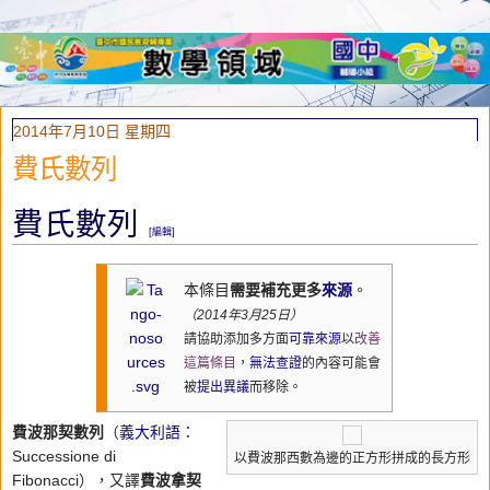
2014年7月10日 星期四
費氏數列
費氏數列
[
編輯
]
本條目
需要補充更多
來源
。
（2014年3月25日）
請協助添加多方面
可靠來源
以
改善
這篇條目
，
無法查證
的內容可能會
被
提出異議
而移除。
費波那契數列
（
義大利語
：
Successione di
以費波那西數為邊的正方形拼成的長方形
Fibonacci），又譯
費波拿契