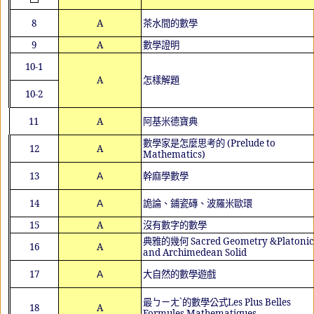
8
A
茶水間的數學
9
A
數學證明
10-1
A
怎樣解題
10-2
11
A
阿基米德寶典
數學家是怎麼思考的
(Prelude to
12
A
Mathematics)
13
Ａ
幹麻學數學
14
Ａ
詭論、鋪瓷磚、波羅米歐環
15
A
沒有數字的數學
典雅的幾何
Sacred Geometry &Platonic
16
A
and Archimedean Solid
17
Ａ
大自然的數學遊戲
最ㄅㄧㄤˋ的數學公式
Les Plus Belles
18
A
Formules Mathematiques