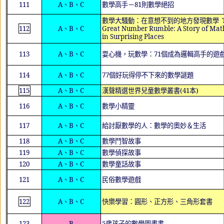
111
A
、
B
、
C
數學高手－
81
則數學絕招
數學大騷動：在意想不到的地方發現數學
T
112
A
、
B
、
C
Great Number Rumble: A Story of Mat
in Surprising Places
113
A
、
B
、
C
耍心機，玩數學：
71
個成為邏輯高手的遊
114
A
、
B
、
C
77
個好玩得停不下來的數學謎題
115
A
、
B
、
C
漢聲精選世界兒童數學叢書
(41
本
)
116
A
、
B
、
C
數學小精靈
117
A
、
B
、
C
給討厭數學的人：數學的奧妙＆生活
118
A
、
B
、
C
數學鬥智故事
119
A
、
B
、
C
數學偵探故事
120
A
、
B
、
C
數學童話故事
121
A
、
B
、
C
民俗數學遊戲
122
A
、
B
、
C
快樂學習：圓形、正方形、三角形套書
123
B
5
歲孩子的數學圖畫書