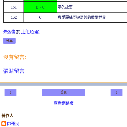
151
B
、
C
零的故事
152
C
與愛麗絲同遊奇妙的數學世界
朱弘信
於
上午10:40
分享
沒有留言:
張貼留言
‹
›
首頁
查看網路版
著作人
帥哥良