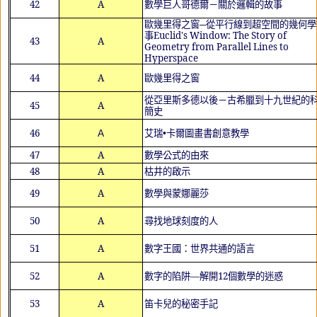
42
A
數學巨人哥德爾－關於邏輯的故事
歐幾里得之窗─從平行線到超空間的幾何學
事
Euclid's Window: The Story of
43
A
Geometry from Parallel Lines to
Hyperspace
44
A
歐幾里得之窗
從亞里斯多德以後－古希臘到十九世紀的
45
A
簡史
46
Ａ
艾瑞•卡爾圖畫書創意教學
47
A
數學公式的由來
48
A
枯井的啟示
49
A
數學與蒙娜麗莎
50
A
尋找地球刻度的人
51
A
數字王國：世界共通的語言
52
A
數字的陷阱—解開
12
個數學的迷惑
53
A
笛卡兒的秘密手記