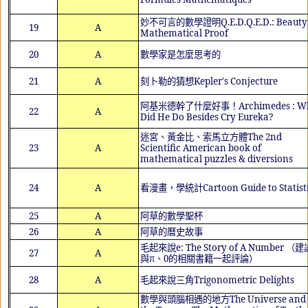
妙不可言的數學證明
Q.E.D.Q.E.D.: Beauty
19
A
Mathematical Proof
20
A
數學家是怎麼思考的
21
A
刻卜勒的猜想
Kepler's Conjecture
阿基米德幹了什麼好事！
Archimedes : W
22
A
Did He Do Besides Cry
Eureka
?
迷宮、黃金比、索馬立方體
The 2nd
23
A
Scientific American book of
mathematical puzzles & diversions
24
A
看漫畫，學統計
Cartoon Guide to Statist
25
A
阿草的數學聖杯
26
A
阿草的曆史故事
毛起來說
e: The Story of A Number
（建
27
A
與π、
0
的相關書籍一起評論）
28
A
毛起來說三角
Trigonometric Delights
數學與頭腦相遇的地方
The Universe and