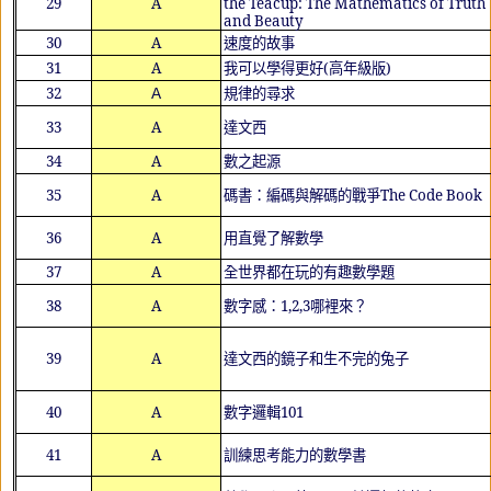
29
A
the Teacup: The Mathematics of Truth
and Beauty
30
A
速度的故事
31
A
我可以學得更好
(
高年級版
)
32
Ａ
規律的尋求
33
A
達文西
34
A
數之起源
35
A
碼書：編碼與解碼的戰爭
The Code Book
36
A
用直覺了解數學
37
A
全世界都在玩的有趣數學題
38
A
數字感：
1,2,3
哪裡來？
39
A
達文西的鏡子和生不完的兔子
40
A
數字邏輯
101
41
A
訓練思考能力的數學書