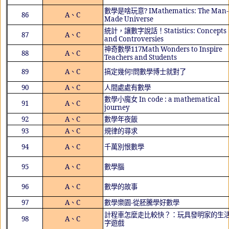
數學是啥玩意
? IMathematics: The Man-
86
A
、
C
Made Universe
統計，讓數字說話！
Statistics: Concepts
87
A
、
C
and Controversies
神奇數學
117M
ath Wonders to Inspire
88
A
、
C
Teachers and Students
89
A
、
C
搞定幾何
!
問數學博士就對了
90
A
、
C
人間處處有數學
數學小魔女
In code : a mathematical
91
A
、
C
journey
92
A
、
C
數學年夜飯
93
A
、
C
規律的尋求
94
A
、
C
千萬別恨數學
95
A
、
C
數學腦
96
A
、
C
數學的故事
97
A
、
C
數學樂園
-
從胚騰學好數學
計程車怎麼走比較快？：玩具發明家的生
98
A
、
C
字遊戲