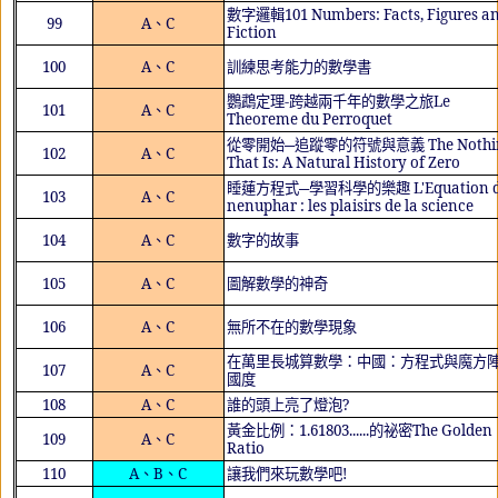
數字邏輯
101 Numbers: Facts, Figures a
99
A
、
C
Fiction
100
A
、
C
訓練思考能力的數學書
鸚鵡定理
-
跨越兩千年的數學之旅
Le
101
A
、
C
Theoreme du Perroquet
從零開始─追蹤零的符號與意義
The Nothi
102
A
、
C
That Is: A Natural History of Zero
睡蓮方程式─學習科學的樂趣
L'Equation 
103
A
、
C
nenuphar : les plaisirs de la science
104
A
、
C
數字的故事
105
A
、
C
圖解數學的神奇
106
A
、
C
無所不在的數學現象
在萬里長城算數學：中國：方程式與魔方
107
A
、
C
國度
108
A
、
C
誰的頭上亮了燈泡
?
黃金比例：
1.61803......
的祕密
The Golden
109
A
、
C
Ratio
110
A
、
B
、
C
讓我們來玩數學吧
!