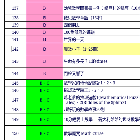
137
B
幼兒數學圖畫書－例：綠豆村的綠豆（
10
138
Ｂ
啟思數學童話（
16
本）
139
Ｂ
四個朋友
140
B
100
隻飢餓的螞蟻
141
Ｂ
世界的一天
142
Ｂ
魔數小子（
1~25
冊）
143
B
生命有多長？
Lifetimes
144
B
門鈴又響了
145
B
、
C
數學家的傳奇歷險記
1
、
2
、
3
146
B
、
C
挑戰數學魔王
1
、
2
、
3
葛老爹的推理遊戲
1(Mathematical Puzzl
147
B
、
C
Tales)
、
2(Riddles of the Sphinx)
超好玩的數學故事
則
148
B
、
C
30
149
B
、
C
10
分鐘愛上數學──義大利爺爺的趣味數學
150
B
、
C
數學魔咒
Math Curse