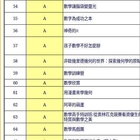
54
A
數學讓腦袋變靈光
55
A
數字為成功之本
56
A
神奇的π
57
A
孩子數學不好怎麼辦
58
A
非歐幾里德幾何的世界：探索幾何學的原
59
A
數學訓練營
60
A
數學欣賞
61
A
用漫畫來學幾何
62
A
阿草的葫蘆
數學高手特訓班
:
從奧林匹克競賽看資優生
63
A
特質與數學之美
64
A
數學馬戲團