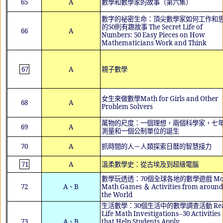
65
A
數學和數學家的故事（第六集）
數字的祕密生命：頂尖數學家如何工作和
的
50
則有趣故事
The Secret Life of
66
A
Numbers: 50 Easy Pieces on How
Mathematicians Work and Think
67
A
親子數學
女生來做數學
Math for Girls and Other
68
A
Problem Solvers
萬物的尺度：一個理想，兩個科學家，七
69
A
測量和一個公制單位的誕生
70
A
抓時間的人－人類探索日曆的智慧接力
71
A
溫柔數學史：從古埃及到超級電腦
數學玩透透：
70
個全球各地的數學遊戲
Mo
72
A
、
B
Math Games
＆
Activities from around
the World
生活數學：
30
個生活中的數學調查活動
Rea
Life Math Investigations--30 Activities
73
A
、
B
that Help Students Apply