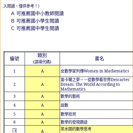
入閱讀，僅供參考！）
Ａ 可推薦國中小教師閱讀
Ｂ 可推薦國小學生閱讀
Ｃ 可推薦國中學生閱讀
類別
編號
書名
(
請填代碼
)
1
A
女數學家列傳
Women in Mathematics
笛卡爾之夢－－從數學看世界
Descartes'
2
A
Dream: The World According to
Mathematics
3
A
數學的藝術
4
A
說數
5
A
數學拾貝
6
A
數學的發現趣談
茶水間的數學思考
7
A