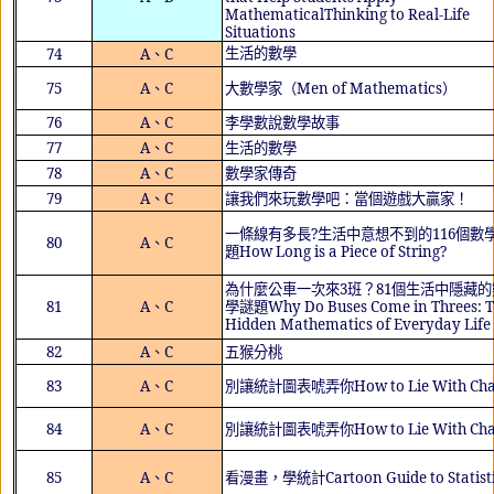
MathematicalThinking to Real-Life
Situations
生活的數學
74
A
、
C
75
A
、
C
大數學家（
Men of Mathematics
）
76
A
、
C
李學數說數學故事
77
A
、
C
生活的數學
78
A
、
C
數學家傳奇
79
A
、
C
讓我們來玩數學吧：當個遊戲大贏家！
一條線有多長
?
生活中意想不到的
116
個數
80
A
、
C
題
How Long is a Piece of String?
為什麼公車一次來
3
班？
81
個生活中隱藏的
81
A
、
C
學謎題
Why Do Buses Come in Threes: 
Hidden Mathematics of Everyday Life
82
A
、
C
五猴分桃
83
A
、
C
別讓統計圖表唬弄你
How to Lie With Cha
84
A
、
C
別讓統計圖表唬弄你
How to Lie With Cha
85
A
、
C
看漫畫，學統計
Cartoon Guide to Statist