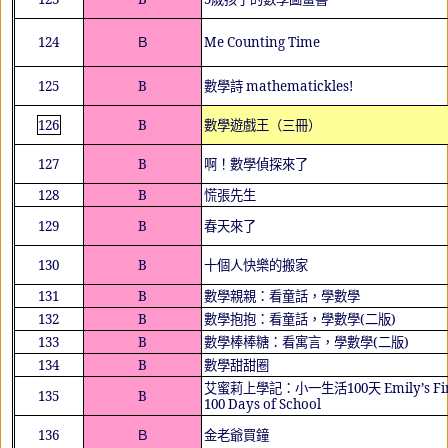
124
Ｂ
Me Counting Time
125
B
數學詩
mathematickles!
126
B
數學遊戲王（三冊）
127
B
啊！數學偵探來了
128
B
慌
張
先生
129
B
春天來了
130
B
十個人快樂的搬家
131
B
數學親親：看童話，學數學
132
B
數學抱抱：看童話，學數學
(
二版
)
133
B
數學棒棒糖：看寓言，學數學
(
二版
)
134
B
數學甜甜圈
艾蜜莉上學記：小一生活
100
天
Emily
’
s Fi
135
B
100 Days of School
136
Ｂ
金老爺買鐘