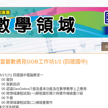
2
17當藝數遇見GGB工作坊1/2 (四箴國中)
03/17(六) 四箴國中電腦教室一
：00 報到
：05 致歡迎詞
0：00 認識GeoGebra介面及基本功能及在數學教學上之應用
2：00 跨領域課程試探(一)靜態圖形簡介與實作禪繞畫介紹
：00 午餐
6：00 跨領域課程試探(二)禪繞畫實作
會後交流及賦歸