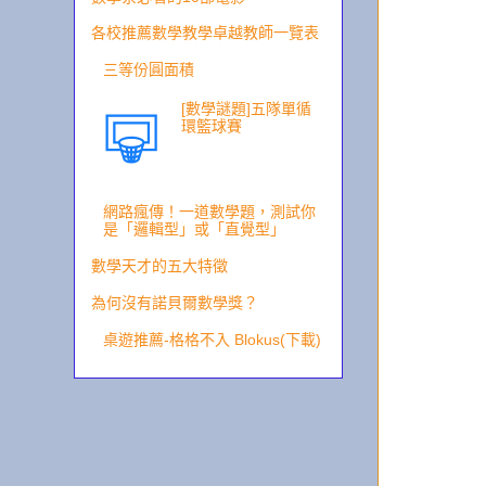
各校推薦數學教學卓越教師一覽表
三等份圓面積
[數學謎題]五隊單循
環籃球賽
網路瘋傳！一道數學題，測試你
是「邏輯型」或「直覺型」
數學天才的五大特徵
為何沒有諾貝爾數學獎？
桌遊推薦-格格不入 Blokus(下載)