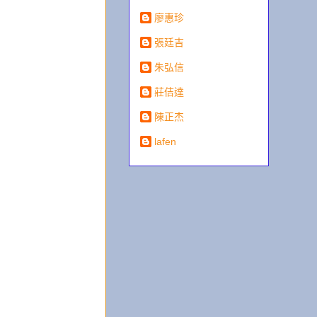
廖惠珍
張廷吉
朱弘信
莊佶達
陳正杰
lafen