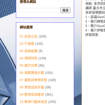
搜尋此網誌
地點: 本市
講師:臺北市
本研習預期目
1、認識Ge
2、進行靜態
3、簡介GeoGeb
網站選單
4、簡介伊斯
研習剪影:
01.訊息公告
(200)
02.行事曆
(105)
03.成員組織
(8)
04.領域特色
(136)
05.運作目標
(86)
06.相關實施計劃
(105)
07.課程與教學研發
(168)
08.學習成效評量
(58)
09.教學資源運用
(361)
10.教學行動與省思
(205)