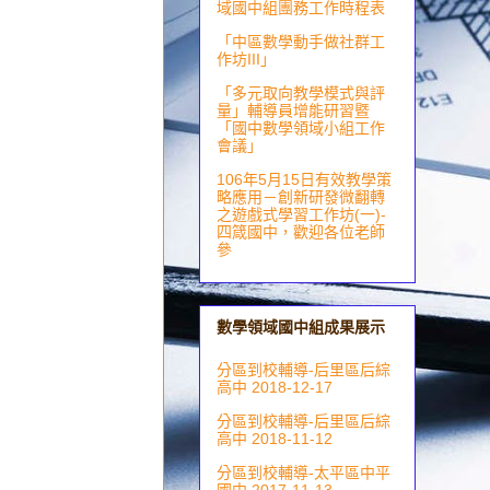
域國中組團務工作時程表
「中區數學動手做社群工
作坊III」
「多元取向教學模式與評
量」輔導員增能研習暨
「國中數學領域小組工作
會議」
106年5月15日有效教學策
略應用－創新研發微翻轉
之遊戲式學習工作坊(一)-
四箴國中，歡迎各位老師
參
數學領域國中組成果展示
分區到校輔導-后里區后綜
高中 2018-12-17
分區到校輔導-后里區后綜
高中 2018-11-12
分區到校輔導-太平區中平