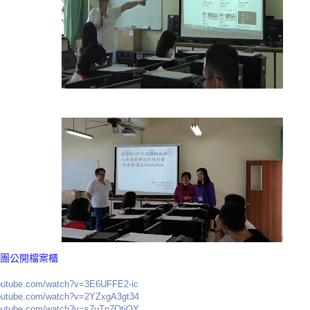
團公開檔案櫃
youtube.com/watch?v=3E6UFFE2-ic
youtube.com/watch?v=2YZxgA3gt34
youtube.com/watch?v=s7uTn7QtjQY