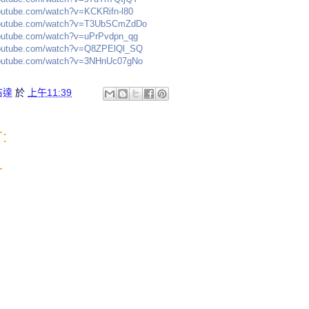
outube.com/watch?v=KCKRifn-l80
youtube.com/watch?v=T3UbSCmZdDo
youtube.com/watch?v=uPrPvdpn_qg
youtube.com/watch?v=Q8ZPElQl_SQ
youtube.com/watch?v=3NHnUc07gNo
佶達
於
上午11:39
:
言