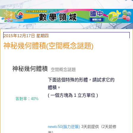
2015年12月17日 星期四
神秘幾何體積(空間概念謎題)
神秘幾何體積
空間概念謎題
下面這個特殊的形體，請試求它的
體積。
( 一個方塊為 1 立方單位 )
答對率：40%
newtc50(腦力逆襲)
3天前提供（2天前修
改）