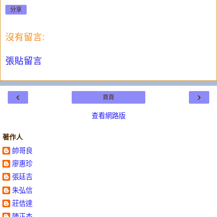
分享
沒有留言:
張貼留言
‹
›
首頁
查看網路版
著作人
帥哥良
廖惠珍
張廷吉
朱弘信
莊佶達
陳正杰