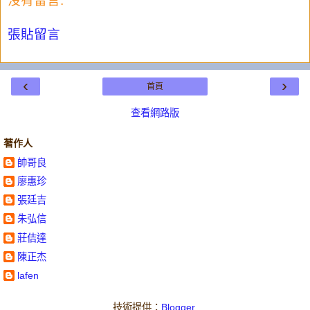
沒有留言:
張貼留言
‹
›
首頁
查看網路版
著作人
帥哥良
廖惠珍
張廷吉
朱弘信
莊佶達
陳正杰
lafen
技術提供：
Blogger
.