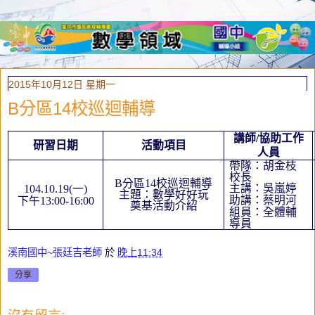
2015年10月12日 星期一
B分區14校巡迴輔導
講師
/
協助工作
研習日期
活動項目
人員
帶隊：胡金枝
校長
B
分區
14
校巡迴輔導
主講：吳嵐婷
104.10.19(
一
)
主題：數學好好玩
助講：蔡明河
下午
13:00-16:00
奠基活動介紹
組員：全體輔
導員
溪南國中~張廷吉老師
於
晚上11:34
分享