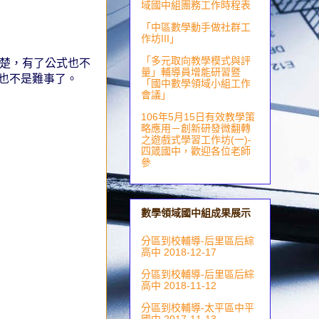
域國中組團務工作時程表
「中區數學動手做社群工
作坊III」
「多元取向教學模式與評
楚楚，有了公式也不
量」輔導員增能研習暨
也不是難事了。
「國中數學領域小組工作
會議」
106年5月15日有效教學策
略應用－創新研發微翻轉
之遊戲式學習工作坊(一)-
四箴國中，歡迎各位老師
參
數學領域國中組成果展示
分區到校輔導-后里區后綜
高中 2018-12-17
分區到校輔導-后里區后綜
高中 2018-11-12
分區到校輔導-太平區中平