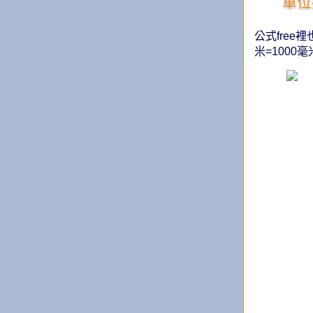
單位
公式fre
米=1000