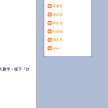
廖惠珍
張廷吉
朱弘信
莊佶達
陳正杰
lafen
輸入數字，按下「計