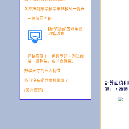
各校推薦數學教學卓越教師一覽表
三等份圓面積
[數學謎題]五隊單循
環籃球賽
網路瘋傳！一道數學題，測試你
是「邏輯型」或「直覺型」
數學天才的五大特徵
為何沒有諾貝爾數學獎？
計算面積和
算」，體積
(沒有標題)