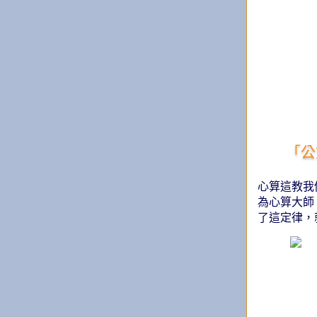
「公
心算這教我
為心算大師
了這定律，