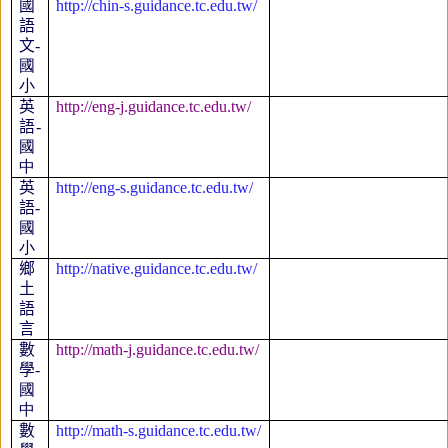
國
http://chin-s.guidance.tc.edu.tw/
語
文
-
國
小
英
http://eng-j.guidance.tc.edu.tw/
語
-
國
中
英
http://eng-s.guidance.tc.edu.tw/
語
-
國
小
鄉
http://native.guidance.tc.edu.tw/
土
語
言
數
http://math-j.guidance.tc.edu.tw/
學
-
國
中
數
http://math-s.guidance.tc.edu.tw/