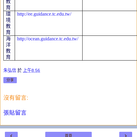
教
育
環
http://ee.guidance.tc.edu.tw/
境
教
育
海
http://ocean.guidance.tc.edu.tw/
洋
教
育
朱弘信
於
上午8:56
分享
沒有留言:
張貼留言
‹
›
首頁