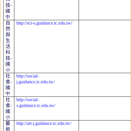
技
-
國
中
自
http://sci-s.guidance.tc.edu.tw/
然
與
生
活
科
技
-
國
小
社
http://social-
會
-
j.guidance.tc.edu.tw/
國
中
社
http://social-
會
-
s.guidance.tc.edu.tw/
國
小
藝
http://art-j.guidance.tc.edu.tw/
術