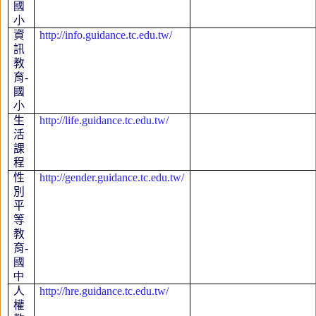
國
小
資
http://info.guidance.tc.edu.tw/
訊
教
育
-
國
小
生
http://life.guidance.tc.edu.tw/
活
課
程
性
http://gender.guidance.tc.edu.tw/
別
平
等
教
育
-
國
中
人
http://hre.guidance.tc.edu.tw/
權