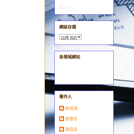
載入中…
網誌存檔
各領域網站
著作人
帥哥良
廖惠珍
張廷吉