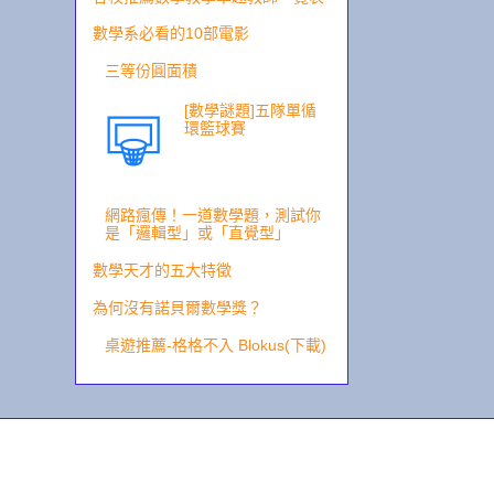
數學系必看的10部電影
三等份圓面積
[數學謎題]五隊單循
環籃球賽
網路瘋傳！一道數學題，測試你
是「邏輯型」或「直覺型」
數學天才的五大特徵
為何沒有諾貝爾數學獎？
桌遊推薦-格格不入 Blokus(下載)