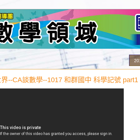
2
--CA談數學--1017 和群國中 科學記號 part1