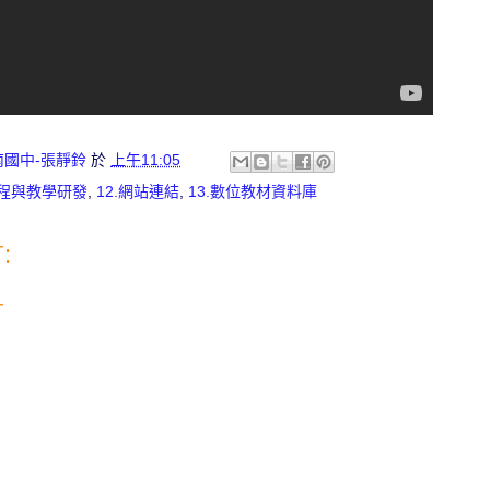
南國中-張靜鈴
於
上午11:05
課程與教學研發
,
12.網站連結
,
13.數位教材資料庫
:
言