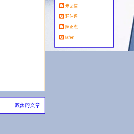
朱弘信
莊佶達
陳正杰
lafen
較舊的文章